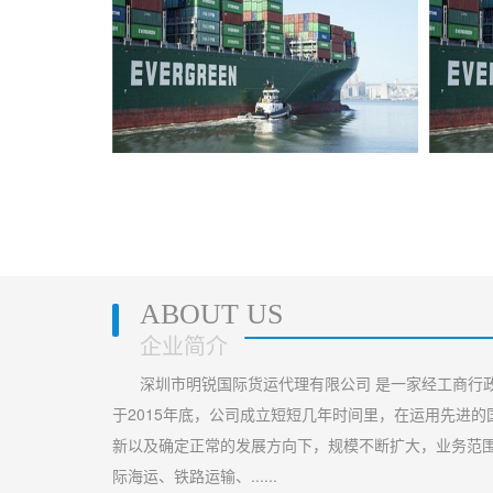
清包税）
日本海运（双清不包税）
ABOUT US
企业简介
深圳市明锐国际货运代理有限公司 是一家经工商行
于2015年底，公司成立短短几年时间里，在运用先进
新以及确定正常的发展方向下，规模不断扩大，业务范
际海运、铁路运输、......