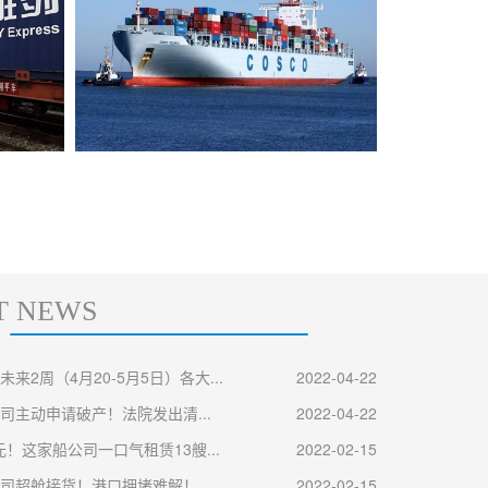
欧洲海运专线（双清包税）
日本
T NEWS
来2周（4月20-5月5日）各大...
2022-04-22
司主动申请破产！法院发出清...
2022-04-22
元！这家船公司一口气租赁13艘...
2022-02-15
司超舱接货！港口拥堵难解！...
2022-02-15